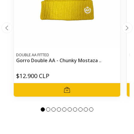
DOUBLE AA FITTED
DO
Gorro Double AA - Chunky Mostaza ..
G
$12.900 CLP
$