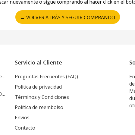
scar nuevamente o sigue comprando al hacer click en el bot
← VOLVER ATRÁS Y SEGUIR COMPRANDO
Servicio al Cliente
So
le
Preguntas Frecuentes (FAQ)
En
de
Política de privacidad
Ma
s
Términos y Condiciones
du
of
Política de reembolso
Envíos
Contacto