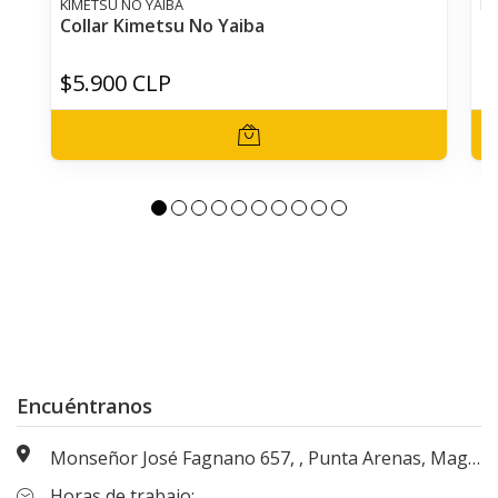
KIMETSU NO YAIBA
KI
Collar Kimetsu No Yaiba
Co
$5.900 CLP
$
Encuéntranos
Monseñor José Fagnano 657, , Punta Arenas, Magallanes, Chile
Horas de trabajo: