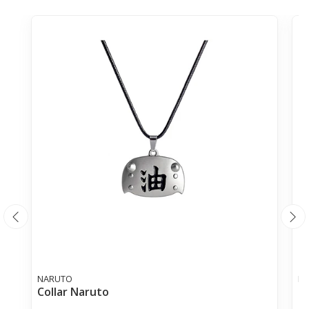
NARUTO
N
Collar Naruto
Co