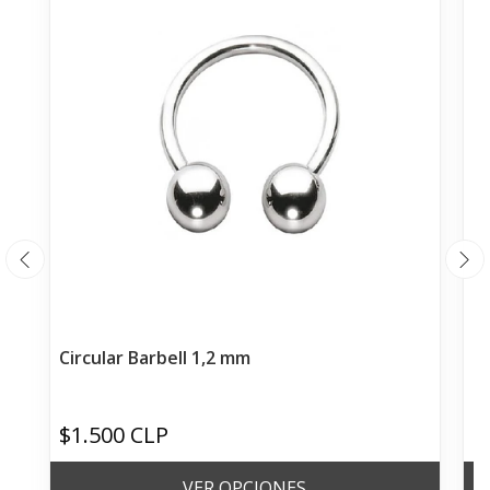
Circular Barbell 1,2 mm
Ci
$1.500 CLP
$
VER OPCIONES