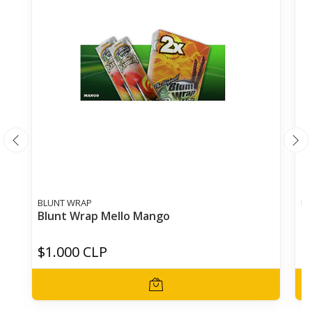
BLUNT WRAP
BL
Blunt Wrap Mello Mango
Bl
$1.000 CLP
$