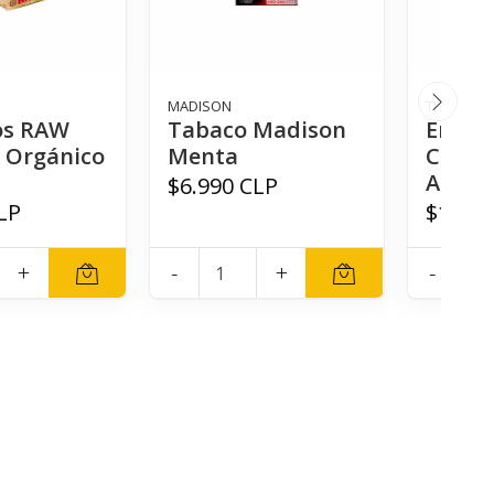
MADISON
THE BULL
los RAW
Tabaco Madison
Encen
 Orgánico
Menta
Clippe
Amster
$6.990 CLP
LP
$1.000
+
-
+
-