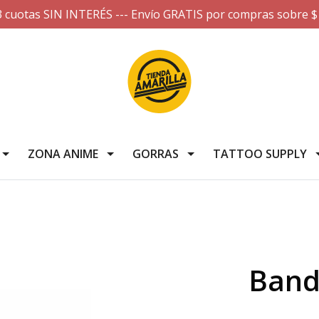
3 cuotas SIN INTERÉS --- Envío GRATIS por compras sobre $
ZONA ANIME
GORRAS
TATTOO SUPPLY
Bande