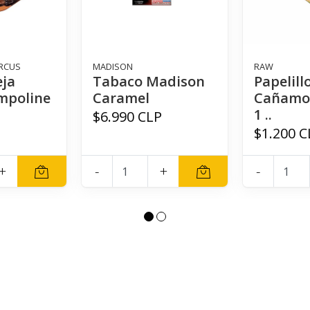
IRCUS
MADISON
RAW
eja
Tabaco Madison
Papelil
mpoline
Caramel
Cañamo
1 ..
P
$6.990 CLP
$1.200 C
+
-
+
-